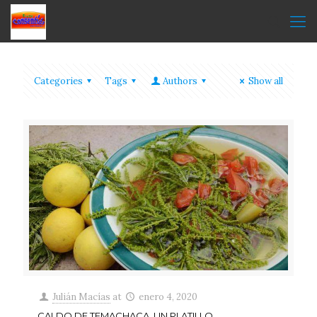
Categories
Tags
Authors
Show all
Julián Macías
at
enero 4, 2020
CALDO DE TEMACHACA, UN PLATILLO