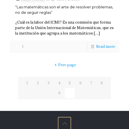
“Las matemáticas son el arte de resolver problemas,
no de seguir reglas”
¿Cuál es la labor del ICMI? Es una comisión que forma
parte de la Unión Internacional de Matemáticas, que es
la institución que agrupa a los matemáticos
[…]
1
Read more
Prev page
1
2
3
4
5
6
7
8
9
10