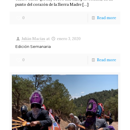
punto del corazón de la Sierra Madre
[…]
0
Read more
Julián Macías
at
enero 3, 2020
Edición Semanaria
0
Read more