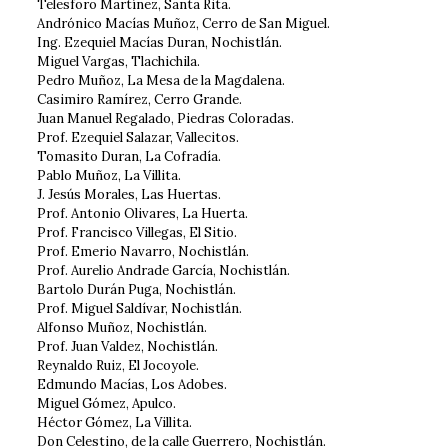
Telesforo Martínez, Santa Rita.
Andrónico Macías Muñoz, Cerro de San Miguel.
Ing. Ezequiel Macías Duran, Nochistlán.
Miguel Vargas, Tlachichila.
Pedro Muñoz, La Mesa de la Magdalena.
Casimiro Ramírez, Cerro Grande.
Juan Manuel Regalado, Piedras Coloradas.
Prof. Ezequiel Salazar, Vallecitos.
Tomasito Duran, La Cofradía.
Pablo Muñoz, La Villita.
J. Jesús Morales, Las Huertas.
Prof. Antonio Olivares, La Huerta.
Prof. Francisco Villegas, El Sitio.
Prof. Emerio Navarro, Nochistlán.
Prof. Aurelio Andrade García, Nochistlán.
Bartolo Durán Puga, Nochistlán.
Prof. Miguel Saldívar, Nochistlán.
Alfonso Muñoz, Nochistlán.
Prof. Juan Valdez, Nochistlán.
Reynaldo Ruiz, El Jocoyole.
Edmundo Macías, Los Adobes.
Miguel Gómez, Apulco.
Héctor Gómez, La Villita.
Don Celestino, de la calle Guerrero, Nochistlán.