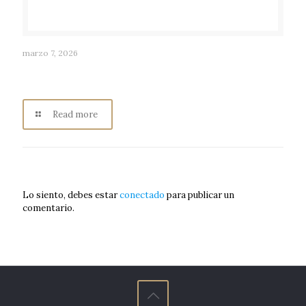
marzo 7, 2026
ANA GABRIEL MACÍAS RUVALCABA: Historia de los
Pueblos Mágicos, Radio Consentida Los Ángeles
Read more
Deja un comentario
Lo siento, debes estar
conectado
para publicar un
comentario.