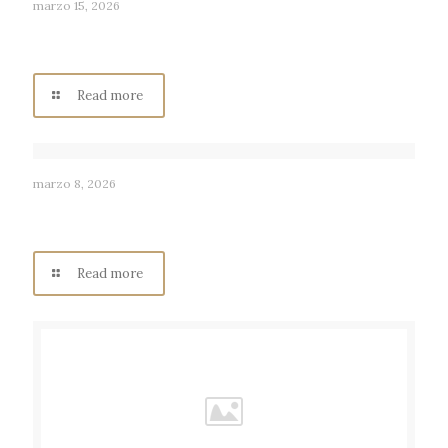
marzo 15, 2026
ANA MACÍAS RUVALCABA: “Alegre por Tradición” asi es
Radio Consentida Los Ángeles
Read more
marzo 8, 2026
ANA GABRIEL MACÍAS RUVALCABA: Historia y Cultura,
asi es Radio Consentida Los Ángeles.
Read more