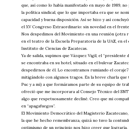
que, así como lo había manifestado en mayo de 1989, no
la política sindical, que lo que importaba era que se nom
capacidad y buena disposición. Así se hizo y así concluy
el XV Congreso Extraordinario: sin novedad en el frente
Nos despedimos del Movimiento en una reunión (¡otra r
en el teatro de la Escuela Preparatoria de la UAZ, en el 
Instituto de Ciencias de Zacatecas.
Ya de salida, supimos que Vázquez Vigil, el “presidente 
se encontraba en su hotel, situado en el bulevar Zacate
despedirnos de él. Lo encontramos rumiando el coraje7 
mitigándolo con algunos tragos. En la breve charla que
Puc y a mí) a que formáramos parte de su equipo de tra
ofreció que me incorporara al Consejo Técnico del SNTE
algo que respetuosamente decliné. Creo que mi compañ
en “apagafuegos”.
El Movimiento Democrático del Magisterio Zacatecano, 
la que he hecho remembranza, quizá no tuvo la contund
optimismo de un principio nos hizo creer que lograría. 