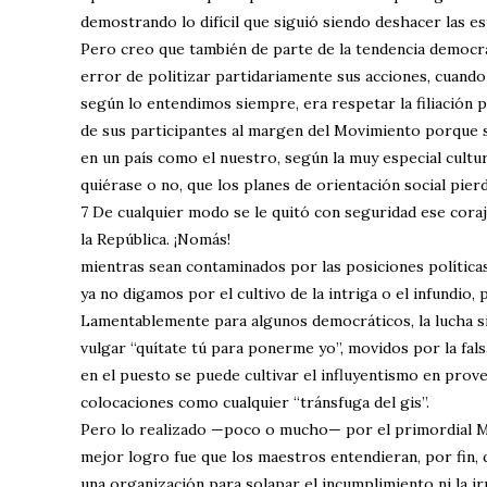
demostrando lo difícil que siguió siendo deshacer las es
Pero creo que también de parte de la tendencia democra
error de politizar partidariamente sus acciones, cuand
según lo entendimos siempre, era respetar la filiación p
de sus participantes al margen del Movimiento porque
en un país como el nuestro, según la muy especial cultur
quiérase o no, que los planes de orientación social pier
7 De cualquier modo se le quitó con seguridad ese cora
la República. ¡Nomás!
mientras sean contaminados por las posiciones políticas
ya no digamos por el cultivo de la intriga o el infundio, 
Lamentablemente para algunos democráticos, la lucha s
vulgar “quítate tú para ponerme yo”, movidos por la fal
en el puesto se puede cultivar el influyentismo en pro
colocaciones como cualquier “tránsfuga del gis”.
Pero lo realizado —poco o mucho— por el primordial M
mejor logro fue que los maestros entendieran, por fin, 
una organización para solapar el incumplimiento ni la ir