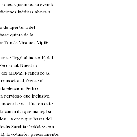
cciones. Quisimos, creyendo
diciones inéditas ahora a
ía de apertura del
base quinta de la
or Tomás Vásquez Vigil6,
e se llegó al inciso k) del
 Seccional. Nuestro
o del MDMZ, Francisco G.
romocional, frente al
 la elección, Pedro
an nervioso que inclusive,
 democráticos… Fue en este
la camarilla que manejaba
dos —y creo que hasta del
Jesús Sarabia Ordóñez con
 k): la votación, precisamente.