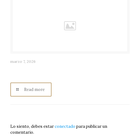
marzo 7, 2026
ANA GABRIEL MACÍAS RUVALCABA: Historia de los
Pueblos Mágicos, Radio Consentida Los Ángeles
Read more
Deja un comentario
Lo siento, debes estar
conectado
para publicar un
comentario.