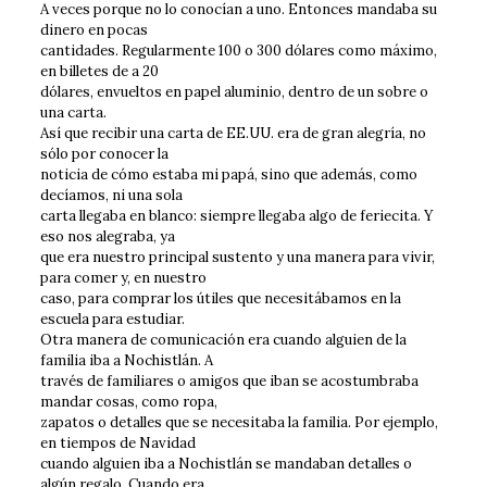
A veces porque no lo conocían a uno. Entonces mandaba su
dinero en pocas
cantidades. Regularmente 100 o 300 dólares como máximo,
en billetes de a 20
dólares, envueltos en papel aluminio, dentro de un sobre o
una carta.
Así que recibir una carta de EE.UU. era de gran alegría, no
sólo por conocer la
noticia de cómo estaba mi papá, sino que además, como
decíamos, ni una sola
carta llegaba en blanco: siempre llegaba algo de feriecita. Y
eso nos alegraba, ya
que era nuestro principal sustento y una manera para vivir,
para comer y, en nuestro
caso, para comprar los útiles que necesitábamos en la
escuela para estudiar.
Otra manera de comunicación era cuando alguien de la
familia iba a Nochistlán. A
través de familiares o amigos que iban se acostumbraba
mandar cosas, como ropa,
zapatos o detalles que se necesitaba la familia. Por ejemplo,
en tiempos de Navidad
cuando alguien iba a Nochistlán se mandaban detalles o
algún regalo. Cuando era