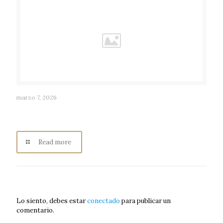
marzo 7, 2026
ANA GABRIEL MACÍAS RUVALCABA: Historia de los
Pueblos Mágicos, Radio Consentida Los Ángeles
Read more
Deja un comentario
Lo siento, debes estar
conectado
para publicar un
comentario.