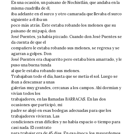
En una ocasión, un paisano de Nochistlán, que andaba en la
misma cuadrilla de él,
iba adelante en el surco y otro camarada que llevaba el surco
siguiente a él iba un
poco más atrás. Éste estaba robando los melones que su
paisano de mi papá, don
José Puentes, ya había pizcado. Cuando don José Puentes se
da cuenta de que el
compañero le estaba robando sus melones, se regresa y se
agarran a golpes. Don
José Puentes era chaparrito pero estaba bien amarrado, y le
puso una buena tunda
al que le estaba robando sus melones.
Trabajaban todo el día, hasta que se metía el sol. Luego se
iban a descansar a unas
galerías muy grandes, cercanas a los campos. Ahí dormían y
vivían todos los
trabajadores, en las llamadas BARRACAS. En las dos
ocasiones que participó, mi
padre se alojó en esas bodegas adecuadas para que los
trabajadores vivieran. Las
condiciones eran difíciles y no había espacio o tiempo para
casi nada. El contrato
para trabajar era de 45 días. En esa época, los mayordomos